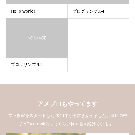
Hello world!
ブログサンプル4
ブログサンプル2
アメブロもやってます
フラ教室をスタートした2014年から書き始めました。SNSの中
ではFacebookと同じぐらい長く書き続けています。