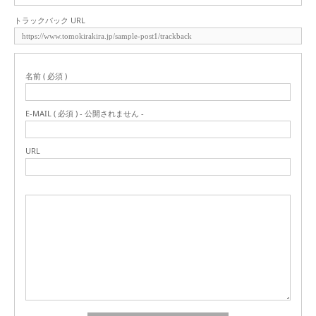
トラックバック URL
名前 ( 必須 )
E-MAIL ( 必須 ) - 公開されません -
URL