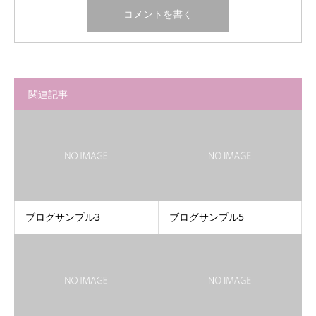
関連記事
ブログサンプル3
ブログサンプル5