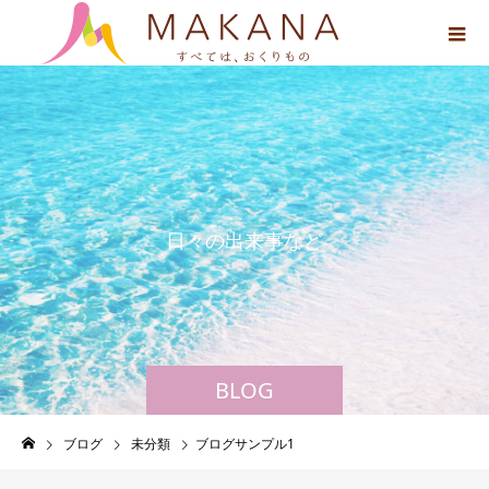
日
々
の
出
来
事
な
ど
BLOG
ブログ
未分類
ブログサンプル1