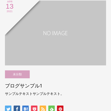
APR
13
2021
未分類
ブログサンプル1
サンプルテキストサンプルテキスト。